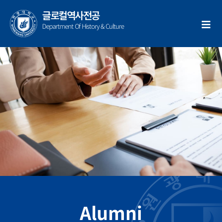
콘
글로컬역사전공
텐
Department Of History & Culture
츠
로
건
너
뛰
기
Alumni