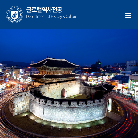
콘
글로컬역사전공
텐
Department Of History & Culture
츠
로
건
정성미 교수님 강의실
너
뛰
기