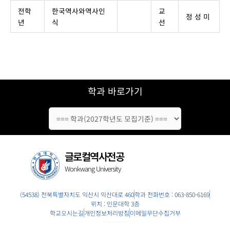
전학
한국역사와역사인
교
정 성 미
년
식
선
학과 바로가기
글로컬역사전공
Wonkwang University
(54538) 전북특별자치도 익산시 익산대로 460
학과 전화번호 : 063-850-6169
위치 : 인문대학 3층
학교오시는길
개인정보처리방침
이메일무단수집거부
COPYRIGHT 2022 (원광대학교 글로컬역사전공 | 원광대 글로컬역사전공). ALL RIGHTS RESERVED.