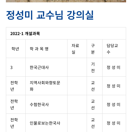
정성미 교수님 강의실
2022-1 개설과목
자료
구
담당교
학년
학 과 목 명
실
분
수
기
3
한국근대사
정 성 미
전
전학
지역사회와향토문
교
정 성 미
년
화
선
전학
교
수험한국사
정 성 미
년
선
전학
교
인물로보는한국사
정 성 미
년
선