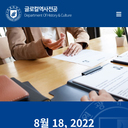
콘
글로컬역사전공
텐
Department Of History & Culture
츠
로
건
너
뛰
기
8월 18, 2022