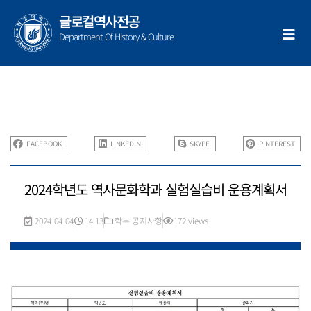
콘
글로컬역사전공
텐
Department Of History & Culture
츠
로
건
너
뛰
기
FACEBOOK
LINKEDIN
SKYPE
PINTEREST
2024학년도 역사문화학과 실험실습비 운용계획서
2024-04-04
14:13
학부 공지사항
172 views