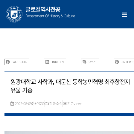
콘
글로컬역사전공
텐
Department Of History & Culture
츠
로
건
너
뛰
기
FACEBOOK
LINKEDIN
SKYPE
PINTERE
원광대학교 사학과, 대둔산 동학농민혁명 최후항전지
유물 기증
2022-08-09
09:30
학과소식
217 views