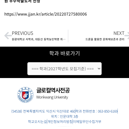
원 우수학술도서 선정
https://www.jjan.kr/article/20220727580006
Prev
N
PREVIOUS
NEXT
원광대학교 사학과, 대둔산 동학농민혁명 최후항전지 유물 기증
드론을 활용한 문화재보존과 관리
학과 바로가기
글로컬역사전공
Wonkwang University
(54538) 전북특별자치도 익산시 익산대로 460
학과 전화번호 : 063-850-6169
위치 : 인문대학 3층
학교오시는길
개인정보처리방침
이메일무단수집거부
COPYRIGHT 2022 (원광대학교 글로컬역사전공 | 원광대 글로컬역사전공). ALL RIGHTS RESERVED.