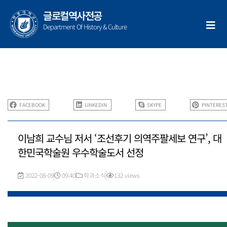
콘
글로컬역사전공
텐
Department Of History & Culture
츠
로
건
너
뛰
기
FACEBOOK
LINKEDIN
SKYPE
PINTERES
이남희 교수님 저서 ‘조선후기 의역주팔세보 연구’, 대
한민국학술원 우수학술도서 선정
2022-08-09
09:40
학과소식
132 views